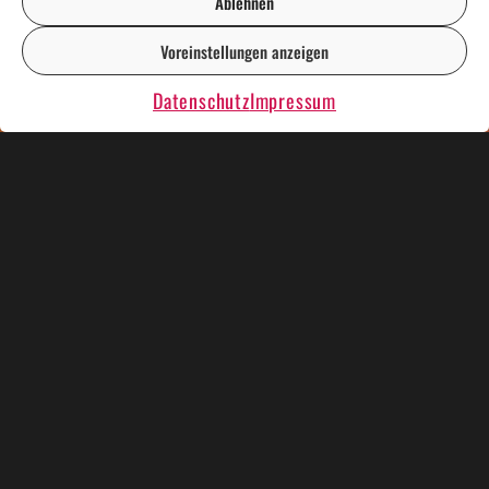
Ablehnen
Voreinstellungen anzeigen
DE
EN
Datenschutz
Impressum
Mega-Ideen für Ihr kommendes
Mitarbeiterevent!
Bingo Bingo – Spielspass
beim Mitarbeiterevent
Erleben Sie Benno mit seiner XXXXL Bingo-Maschine.
Wir bringen alle Preise mit. Gespielt werden