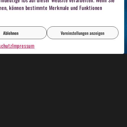
indeutige IDs auf dieser Website verarbeiten. Wenn Sie
iehen, können bestimmte Merkmale und Funktionen
Ablehnen
Voreinstellungen anzeigen
schutz
Impressum
AOKE PLAUSCH
RENT A CASINO
FILMDREH
TEAM FUCHSJAGD
FOTOGRAF