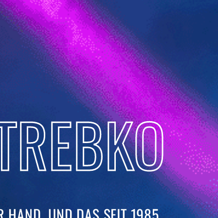
TREBKO
 HAND. UND DAS SEIT 1985. ​