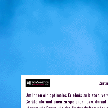
Zust
Um Ihnen ein optimales Erlebnis zu bieten, ve
Geräteinformationen zu speichern bzw. darauf