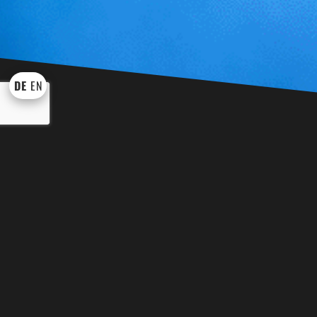
DE
EN
KÜNSTLER UND SHOWS
WEI
BINGO BINGO
EVENT TROM
DRACHE