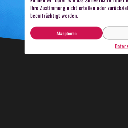
können wir Daten wie das Surfverhalten oder e
Ihre Zustimmung nicht erteilen oder zurückz
beeinträchtigt werden.
Akzeptieren
Daten
HNACHTSESSEN
KRIMIDINNER
KAR
MELN
TEAMKOCHEN
MITARBEITER 
NBOOTRENNEN
HOSTESSEN
EVENT 