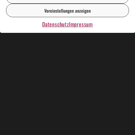
Voreinstellungen anzeigen
DE
EN
Datenschutz
Impressum
KÜNSTLER UND SHOWS
WEIHNACHTSESSEN
KRIMIDINNER
KARAOKE PLAUSCH
RENT A CASINO
BINGO BINGO
EVENT TROMMELN