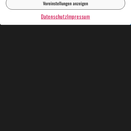
Voreinstellungen anzeigen
DE
EN
Datenschutz
Impressum
KÜNSTLER UND SHOWS
WEIHNACHTSESSEN
KRIMIDINNER
KARAOKE PLAUSCH
RENT A CASINO
BINGO BINGO
EVENT TROMMELN