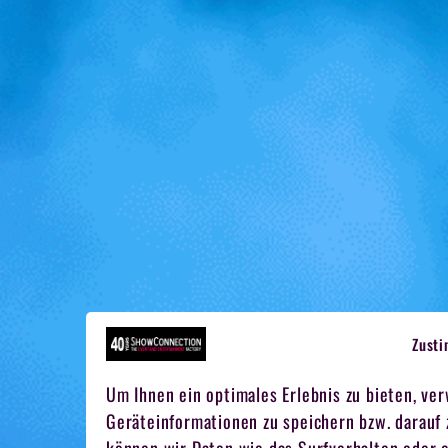
Zust
Um Ihnen ein optimales Erlebnis zu bieten, ve
Geräteinformationen zu speichern bzw. darauf