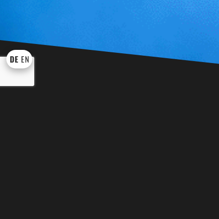
DE
EN
KÜNSTLER UND SHOWS
WEI
BINGO BINGO
EVENT TROM
DRACHE