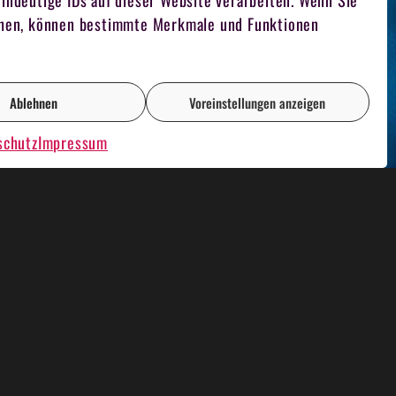
indeutige IDs auf dieser Website verarbeiten. Wenn Sie
iehen, können bestimmte Merkmale und Funktionen
Ablehnen
Voreinstellungen anzeigen
schutz
Impressum
AOKE PLAUSCH
RENT A CASINO
FILMDREH
TEAM FUCHSJAGD
FOTOGRAF