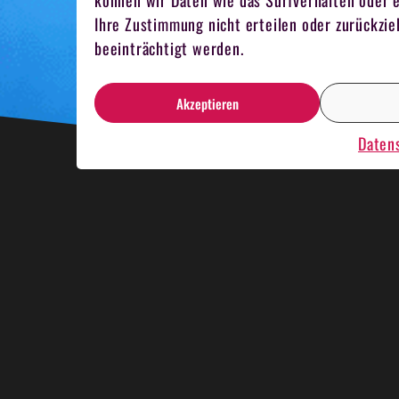
können wir Daten wie das Surfverhalten oder e
Ihre Zustimmung nicht erteilen oder zurückz
beeinträchtigt werden.
Akzeptieren
Daten
HNACHTSESSEN
KRIMIDINNER
KAR
MELN
TEAMKOCHEN
MITARBEITER 
NBOOTRENNEN
HOSTESSEN
EVENT 