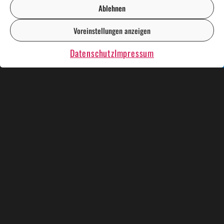
Ablehnen
Voreinstellungen anzeigen
DE
EN
Datenschutz
Impressum
KÜNSTLER UND SHOWS
WEIHNACHTSESSEN
KRIMIDINNER
KARAOKE PLAUSCH
RENT A CASINO
BINGO BINGO