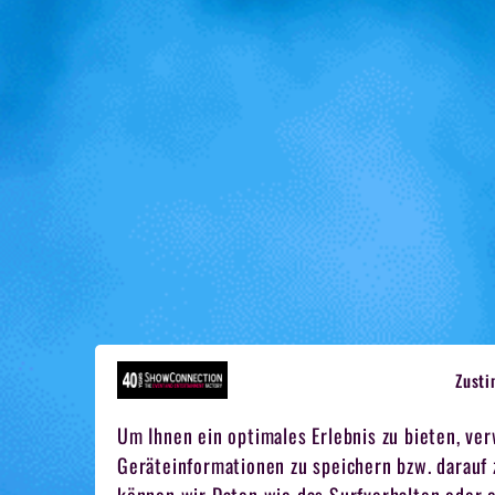
Zust
Um Ihnen ein optimales Erlebnis zu bieten, ve
Geräteinformationen zu speichern bzw. darauf