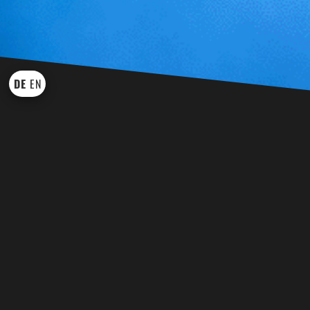
DE
EN
KÜNSTLER UND SHOWS
WEI
BINGO BINGO
EVENT TROM
DRACHE