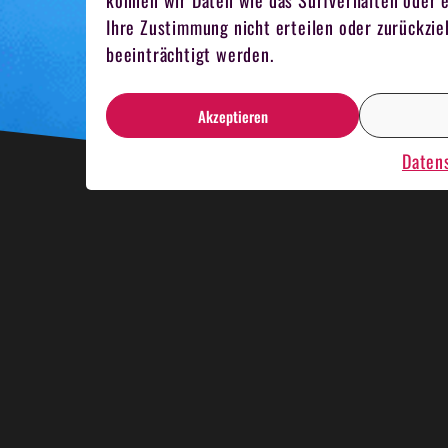
können wir Daten wie das Surfverhalten oder e
Ihre Zustimmung nicht erteilen oder zurückz
beeinträchtigt werden.
Akzeptieren
Daten
HNACHTSESSEN
KRIMIDINNER
KAR
MELN
TEAMKOCHEN
MITARBEITER 
NBOOTRENNEN
HOSTESSEN
EVENT 