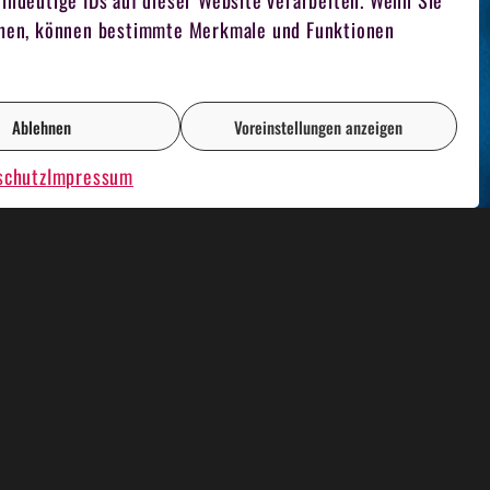
indeutige IDs auf dieser Website verarbeiten. Wenn Sie
iehen, können bestimmte Merkmale und Funktionen
Ablehnen
Voreinstellungen anzeigen
schutz
Impressum
AOKE PLAUSCH
RENT A CASINO
FILMDREH
TEAM FUCHSJAGD
FOTOGRAF