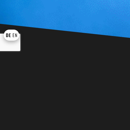
DE
EN
KÜNSTLER UND SHOWS
WEI
BINGO BINGO
EVENT TROM
DRACHE