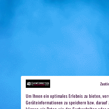
Zust
Um Ihnen ein optimales Erlebnis zu bieten, ve
Geräteinformationen zu speichern bzw. darauf