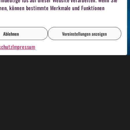
indeutige IDs auf dieser Website verarbeiten. Wenn Sie
iehen, können bestimmte Merkmale und Funktionen
Ablehnen
Voreinstellungen anzeigen
schutz
Impressum
AOKE PLAUSCH
RENT A CASINO
FILMDREH
TEAM FUCHSJAGD
FOTOGRAF