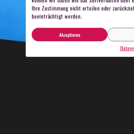
können wir Daten wie das Surfverhalten oder e
Ihre Zustimmung nicht erteilen oder zurückz
beeinträchtigt werden.
Akzeptieren
Daten
HNACHTSESSEN
KRIMIDINNER
KAR
MELN
TEAMKOCHEN
MITARBEITER 
NBOOTRENNEN
HOSTESSEN
EVENT 