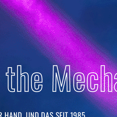
 the Mech
 HAND. UND DAS SEIT 1985. ​