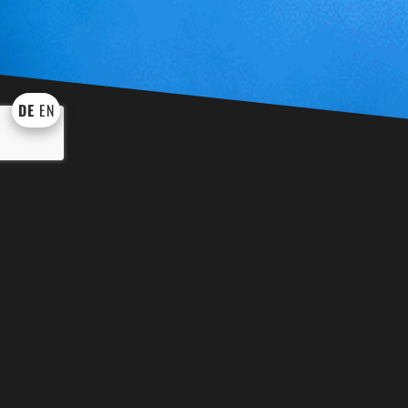
DE
EN
KÜNSTLER UND SHOWS
WEI
BINGO BINGO
EVENT TROM
DRACHE