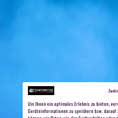
Zust
Um Ihnen ein optimales Erlebnis zu bieten, ve
Geräteinformationen zu speichern bzw. darauf