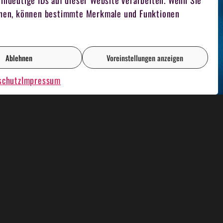
indeutige IDs auf dieser Website verarbeiten. Wenn Sie
iehen, können bestimmte Merkmale und Funktionen
Ablehnen
Voreinstellungen anzeigen
schutz
Impressum
AOKE PLAUSCH
RENT A CASINO
FILMDREH
TEAM FUCHSJAGD
FOTOGRAF