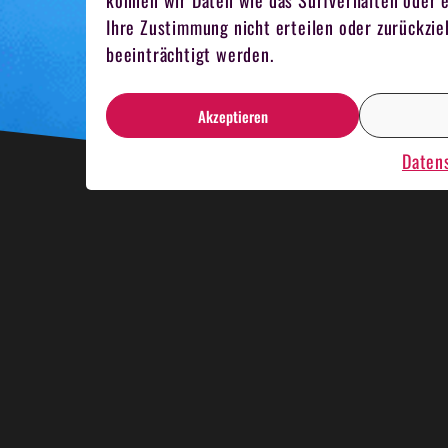
können wir Daten wie das Surfverhalten oder e
Ihre Zustimmung nicht erteilen oder zurückz
beeinträchtigt werden.
Akzeptieren
Daten
HNACHTSESSEN
KRIMIDINNER
KAR
MELN
TEAMKOCHEN
MITARBEITER 
NBOOTRENNEN
HOSTESSEN
EVENT 