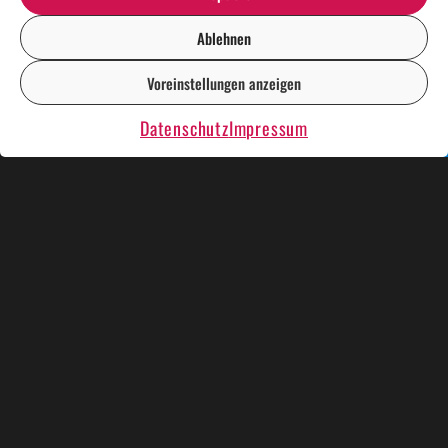
Ablehnen
Voreinstellungen anzeigen
DE
EN
Datenschutz
Impressum
KÜNSTLER UND SHOWS
WEIHNACHTSESSEN
KRIMIDINNER
KARAOKE PLAUSCH
RENT A CASINO