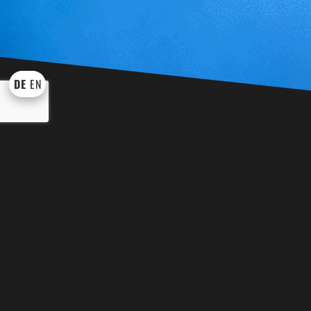
DE
EN
KÜNSTLER UND SHOWS
WEI
BINGO BINGO
EVENT TROM
DRACHE