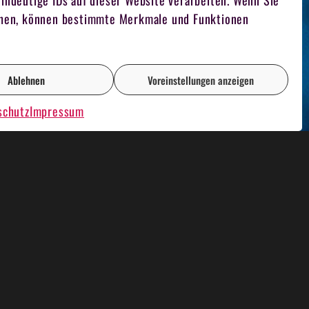
indeutige IDs auf dieser Website verarbeiten. Wenn Sie
iehen, können bestimmte Merkmale und Funktionen
Ablehnen
Voreinstellungen anzeigen
schutz
Impressum
AOKE PLAUSCH
RENT A CASINO
FILMDREH
TEAM FUCHSJAGD
FOTOGRAF