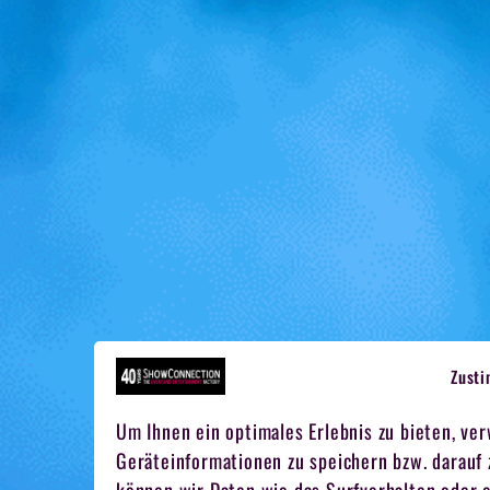
Zust
Um Ihnen ein optimales Erlebnis zu bieten, ve
Geräteinformationen zu speichern bzw. darauf