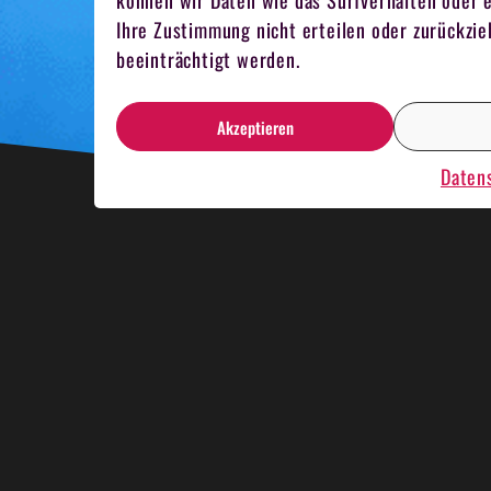
können wir Daten wie das Surfverhalten oder e
Ihre Zustimmung nicht erteilen oder zurückz
beeinträchtigt werden.
Akzeptieren
Daten
HNACHTSESSEN
KRIMIDINNER
KAR
MELN
TEAMKOCHEN
MITARBEITER 
NBOOTRENNEN
HOSTESSEN
EVENT 