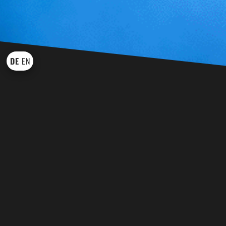
DE
EN
KÜNSTLER UND SHOWS
WEI
BINGO BINGO
EVENT TROM
DRACHE