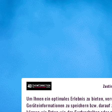
Zust
Um Ihnen ein optimales Erlebnis zu bieten, ve
Geräteinformationen zu speichern bzw. darauf