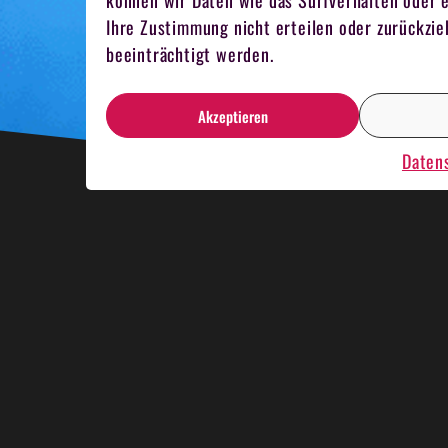
können wir Daten wie das Surfverhalten oder e
Ihre Zustimmung nicht erteilen oder zurückz
beeinträchtigt werden.
Akzeptieren
Daten
HNACHTSESSEN
KRIMIDINNER
KAR
MELN
TEAMKOCHEN
MITARBEITER 
NBOOTRENNEN
HOSTESSEN
EVENT 