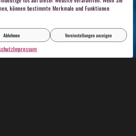
indeutige IDs auf dieser Website verarbeiten. Wenn Sie
iehen, können bestimmte Merkmale und Funktionen
Ablehnen
Voreinstellungen anzeigen
schutz
Impressum
AOKE PLAUSCH
RENT A CASINO
FILMDREH
TEAM FUCHSJAGD
FOTOGRAF