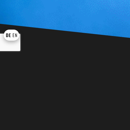
DE
EN
KÜNSTLER UND SHOWS
WEI
BINGO BINGO
EVENT TROM
DRACHE