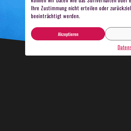
können wir Daten wie das Surfverhalten oder e
Ihre Zustimmung nicht erteilen oder zurückz
beeinträchtigt werden.
Akzeptieren
Daten
HNACHTSESSEN
KRIMIDINNER
KAR
MELN
TEAMKOCHEN
MITARBEITER 
NBOOTRENNEN
HOSTESSEN
EVENT 