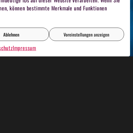
indeutige IDs auf dieser Website verarbeiten. Wenn Sie
iehen, können bestimmte Merkmale und Funktionen
Ablehnen
Voreinstellungen anzeigen
schutz
Impressum
AOKE PLAUSCH
RENT A CASINO
FILMDREH
TEAM FUCHSJAGD
FOTOGRAF