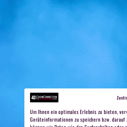
Zust
Um Ihnen ein optimales Erlebnis zu bieten, ve
Geräteinformationen zu speichern bzw. darauf